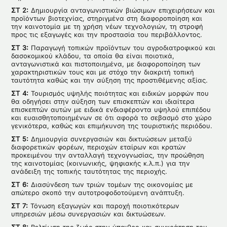
ΣΤ 2:
Δημιουργία ανταγωνιστικών βιώσιμων επιχειρήσεων και
προϊόντων βιοτεχνίας, στηριγμένα στη διαφοροποίηση και
την καινοτομία με τη χρήση νέων τεχνολογιών, τη στροφή
προς τις εξαγωγές και την προστασία του περιβάλλοντος.
ΣΤ 3:
Παραγωγή τοπικών προϊόντων του αγροδιατροφικού και
δασοκομικού κλάδου, τα οποία θα είναι ποιοτικά,
ανταγωνιστικά και πιστοποιημένα, με διαφοροποίηση των
χαρακτηριστικών τους και με στόχο την διακριτή τοπική
ταυτότητα καθώς και την αύξηση της προστιθέμενης αξίας.
ΣΤ 4:
Τουρισμός υψηλής ποιότητας και ειδικών μορφών που
θα οδηγήσει στην αύξηση των επισκεπτών και ιδιαίτερα
επισκεπτών αυτών με ειδικά ενδιαφέροντα υψηλού επιπέδου
και ευαισθητοποιημένων σε ότι αφορά το σεβασμό στο χώρο
γενικότερα, καθώς και επιμήκυνση της τουριστικής περιόδου.
ΣΤ 5:
Δημιουργία συνεργασιών και δικτυώσεων μεταξύ
διαφορετικών φορέων, περιοχών εταίρων και κρατών
προκειμένου την ανταλλαγή τεχνογνωσίας, την προώθηση
της καινοτομίας (κοινωνικής, ψηφιακής κ.λ.π.) για την
ανάδειξη της τοπικής ταυτότητας της περιοχής.
ΣΤ 6:
Διασύνδεση των τριών τομέων της οικονομίας με
απώτερο σκοπό την αυτοτροφοδοτούμενη ανάπτυξη.
ΣΤ 7:
Τόνωση εξαγωγών και παροχή ποιοτικότερων
υπηρεσιών μέσω συνεργασιών και δικτυώσεων.