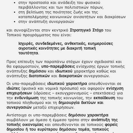
στην προστασία και ανάδειξη του φυσικού
περιβάλλοντος και των πολιτιστικών πόρων,
στη βελτίωση της ποιότητας ζωής και της
καταπολέμησης κοινωνικών ανισοτήτων και διακρίσεων
στην ανάπτυξη συνεργασιών
και συνοψίζονται στον κεντρικό
Στρατηγικό Στόχο
του
Τοπικού προγράμματος που είναι:
Ισχυρές, συνδεδεμένες, ανθεκτικές, ευημερούσες
αγροτικές κοινότητες με διακριτή τοπική
ταυτότητα
.
Προς επίτευξη των παραπάνω στόχων έχουν σχεδιαστεί και
θα εφαρμοστούν,
υπο-παρεμβάσεις
ενίσχυσης έργων τοπικής
ανάπτυξης
δημόσιου
και
ιδιωτικού
χαρακτήρα καθώς και
ανάπτυξης
διατοπικών
και
διακρατικών
συνεργασιών.
Οι υπο-παρεμβάσεις
ιδιωτικού χαρακτήρα
απευθύνονται σε
ιδιώτες
(φυσικά και νομικά πρόσωπα) και αφορούν
ενίσχυση
επιχειρήσεων
(ιδρύσεις – εκσυγχρονισμούς – επεκτάσεις) για
την
ενδυνάμωση
της τοπικής κοινωνίας, την
εκπαίδευση
του
τοπικού πληθυσμού και τη
δημιουργία δικτύων και
συνεργασιών
μεταξύ επιχειρήσεων.
Αντίστοιχα οι υπο-παρεμβάσεις
δημόσιου χαρακτήρα
συμβάλουν με άμεσο ή έμμεσο τρόπο στην
ανάπτυξη της
τοπικής οικονομίας
και απευθύνονται σε τοπικούς
φορείς
δημοσίου ή του ευρύτερου δημόσιου τομέα, τοπικούς