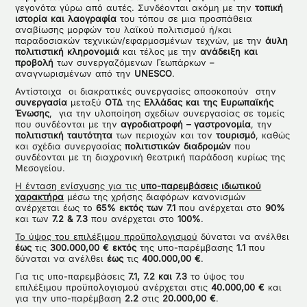
γεγονότα γύρω από αυτές. Συνδέονται ακόμη με την
τοπική
ιστορία και λαογραφία
του τόπου σε μια προσπάθεια
αναβίωσης μορφών του λαϊκού πολιτισμού ή/και
παραδοσιακών τεχνικών/εφαρμοσμένων τεχνών, με την
άυλη
πολιτιστική κληρονομιά
και τέλος με την
ανάδειξη και
προβολή
των συνεργαζόμενων Γεωπάρκων –
αναγνωρισμένων από την
UNESCO
.
Αντίστοιχα οι διακρατικές συνεργασίες αποσκοπούν στην
συνεργασία
μεταξύ
ΟΤΔ
της
Ελλάδας και της Ευρωπαϊκής
Ένωσης
, για την υλοποίηση σχεδίων συνεργασίας σε τομείς
που συνδέονται με την
αγροδιατροφή – γαστρονομία
, την
πολιτιστική ταυτότητα
των περιοχών και τον
τουρισμό
, καθώς
και σχέδια συνεργασίας
πολιτιστικών διαδρομών
που
συνδέονται με τη διαχρονική θεατρική παράδοση κυρίως της
Μεσογείου.
Η ένταση ενίσχυσης για τις
υπο-παρεμβάσεις ιδιωτικού
χαρακτήρα
μέσω της χρήσης διαφόρων κανονισμών
ανέρχεται έως το
65%
εκτός των 7.1
που ανέρχεται στο
90%
και των
7.2 & 7.3
που ανέρχεται στο
100%
.
Το ύψος του επιλέξιμου προϋπολογισμού
δύναται να ανέλθει
έως
τις
300.000,00 €
εκτός
της υπο-παρέμβασης
1.1
που
δύναται να ανέλθει
έως
τις
400.000,00 €
.
Για τις υπο-παρεμβάσεις
7.1, 7.2 και 7.3
το ύψος του
επιλέξιμου προϋπολογισμού ανέρχεται στις
40.000,00 €
και
για την υπο-παρέμβαση
2.2
στις
20.000,00 €
.