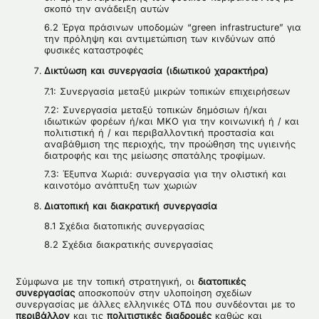
σκοπό την ανάδειξη αυτών
6.2 Έργα πράσινων υποδομών “green infrastructure” για
την πρόληψη και αντιμετώπιση των κινδύνων από
φυσικές καταστροφές
Δικτύωση και συνεργασία (ιδιωτικού χαρακτήρα)
7.1: Συνεργασία μεταξύ μικρών τοπικών επιχειρήσεων
7.2: Συνεργασία μεταξύ τοπικών δημόσιων ή/και
ιδιωτικών φορέων ή/και ΜΚΟ για την κοινωνική ή / και
πολιτιστική ή / και περιβαλλοντική προστασία και
αναβάθμιση της περιοχής, την προώθηση της υγιεινής
διατροφής και της μείωσης σπατάλης τροφίμων.
7.3: Έξυπνα Χωριά: συνεργασία για την ολιστική και
καινοτόμο ανάπτυξη των χωριών
Διατοπική και διακρατική συνεργασία
8.1 Σχέδια διατοπικής συνεργασίας
8.2 Σχέδια διακρατικής συνεργασίας
Σύμφωνα με την τοπική στρατηγική, οι
διατοπικές
συνεργασίας
αποσκοπούν στην υλοποίηση σχεδίων
συνεργασίας με άλλες ελληνικές ΟΤΔ που συνδέονται με το
περιβάλλον
και τις
πολιτιστικές διαδρομές
καθώς και