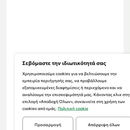
Σεβόμαστε την ιδιωτικότητά σας
Τ
ΔΙΑ
Ο
Χρησιμοποιούμε cookies για να βελτιώσουμε την
ΤΟ
Υ
εμπειρία περιήγησής σας, να προβάλλουμε
ΠΙΚ
ΡΙ
Ά
Σ
εξατομικευμένες διαφημίσεις ή περιεχόμενο και να
LE
Μ
AD
Ό
αναλύουμε την επισκεψιμότητά μας. Κάνοντας κλικ στη
ER
Σ
επιλογή «Αποδοχή Όλων», συναινείτε στη χρήση των
cookies από εμάς.
Πολιτική cookie
Προσαρμογή
Απόρριψη όλων