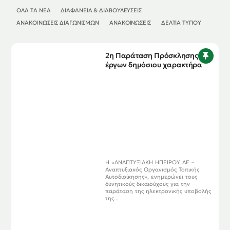
ΌΛΑ ΤΑ ΝΈΑ
ΔΙΑΦΆΝΕΙΑ & ΔΙΑΒΟΥΛΕΎΣΕΙΣ
ΑΝΑΚΟΙΝΏΣΕΙΣ ΔΙΑΓΩΝΙΣΜΏΝ
ΑΝΑΚΟΙΝΏΣΕΙΣ
ΔΕΛΤΊΑ ΤΎΠΟΥ
2η Παράταση Πρόσκλησης
έργων δημόσιου χαρακτήρα
Η «ΑΝΑΠΤΥΞΙΑΚΗ ΗΠΕΙΡΟΥ ΑΕ –
Αναπτυξιακός Οργανισμός Τοπικής
Αυτοδιοίκησης», ενημερώνει τους
δυνητικούς δικαιούχους για την
παράταση της ηλεκτρονικής υποβολής
της...