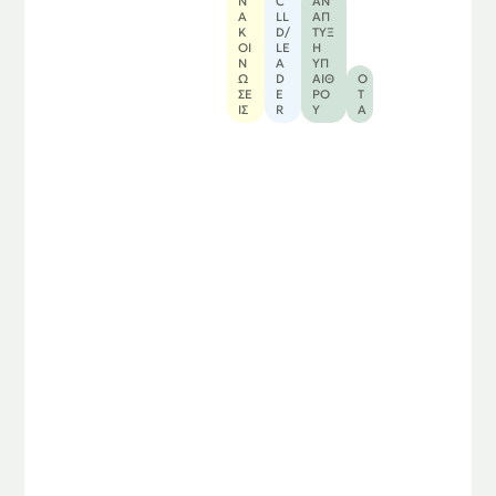
Ν
C
ΑΝ
Α
LL
ΆΠ
Κ
D/
ΤΥΞ
ΟΙ
LE
Η
Ν
A
ΥΠ
Ώ
D
ΑΊΘ
O
ΣΕ
E
ΡΟ
T
ΙΣ
R
Υ
A