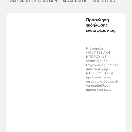
ΑΝΑΚΟΙΝΏΣΕΙΣ ΔΙΑΓΩΝΙΣΜΏΝ
ΑΝΑΚΟΙΝΏΣΕΙΣ
ΔΕΛΤΊΑ ΤΎΠΟΥ
Πρόσκληση
εκδήλωσης
ενδιαφέροντος
Η Εταιρεία
«ΑΝΑΠΤΥΞΙΑΚΗ
ΗΠΕΙΡΟΥ Α.Ε. –
Αναπτυξιακός
Οργανισμός Τοπικής
Αυτοδιοίκησης»
(«ΗΠΕΙΡΟΣ Α.Ε.»)
προσκαλεί τους
οικονομικούς φορείς
να υποβάλλουν
προσφορά έως...