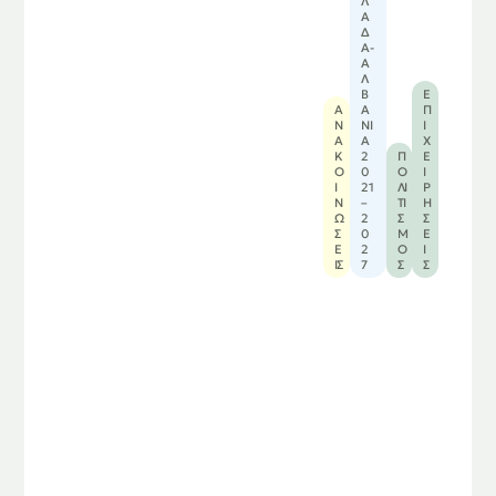
Λ
Ά
Δ
Α-
Α
Λ
Β
Ε
Α
Α
Π
Ν
ΝΊ
Ι
Α
Α
Χ
Κ
2
Π
Ε
Ο
0
Ο
Ι
Ι
21
ΛΙ
Ρ
Ν
–
ΤΙ
Ή
Ώ
2
Σ
Σ
Σ
0
Μ
Ε
Ε
2
Ό
Ι
ΙΣ
7
Σ
Σ