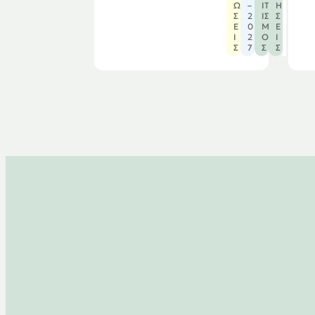
Ώ
–
ΙΤ
Ή
Σ
2
ΙΣ
Σ
Ε
0
Μ
Ε
Ι
2
Ό
Ι
Σ
7
Σ
Σ