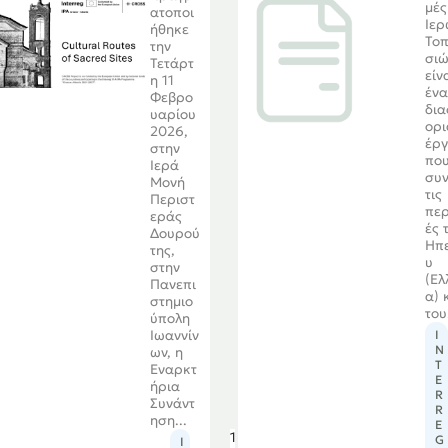
μές
ατοποι
Ιε
ήθηκε
Το
την
σιώ
Τετάρτ
είν
η 11
έν
Φεβρο
δια
υαρίου
ορ
2026,
έρ
στην
πο
Ιερά
συν
Μονή
τις
Περιστ
περ
εράς
ές 
Δουρού
Ηπ
της,
υ
στην
(Ελ
Πανεπι
α) 
στημιο
του.
ύπολη
I
Ιωαννίν
N
ων, η
T
Εναρκτ
E
ήρια
R
Συνάντ
R
ηση...
E
1
G
I