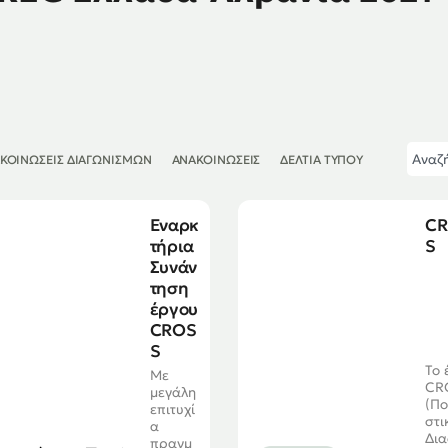
ΚΟΙΝΏΣΕΙΣ ΔΙΑΓΩΝΙΣΜΏΝ
ΑΝΑΚΟΙΝΏΣΕΙΣ
ΔΕΛΤΊΑ ΤΎΠΟΥ
Εναρκ
C
τήρια
S
Συνάν
τηση
έργου
CROS
S
Το 
Με
CR
μεγάλη
(Πο
επιτυχί
στι
α
Δι
πραγμ