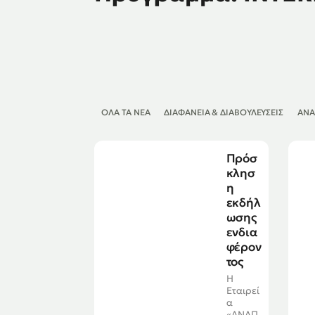
ΌΛΑ ΤΑ ΝΈΑ
ΔΙΑΦΆΝΕΙΑ & ΔΙΑΒΟΥΛΕΎΣΕΙΣ
ΑΝΑ
Πρόσ
κλησ
η
εκδήλ
ωσης
ενδια
φέρον
τος
Η
Εταιρεί
α
«ΑΝΑΠ