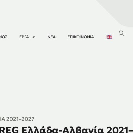
ΜΌΣ
ΈΡΓΑ
ΝΈΑ
ΕΠΙΚΟΙΝΩΝΊΑ
ΊΑ 2021–2027
REG Ελλάδα-Αλβανία 2021