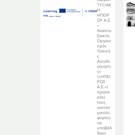
ΤΥΞΙΑΚ
Η
ΗΠΕΙΡ
ΟΥ Α.Ε.
–
Αναπτυ
ξιακός
Οργανι
σμός
Τοπική
ς
Αυτοδι
οίκηση
ς»
(«ΗΠΕΙ
ΡΟΣ
Α.Ε.»)
προσκ
αλεί
τους
οικονο
μικούς
φορείς
να
υποβάλ
λουν