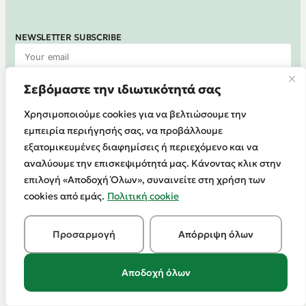
NEWSLETTER SUBSCRIBE
Σεβόμαστε την ιδιωτικότητά σας
Register at
Χρησιμοποιούμε cookies για να βελτιώσουμε την
εμπειρία περιήγησής σας, να προβάλλουμε
εξατομικευμένες διαφημίσεις ή περιεχόμενο και να
TERMS OF USE
EPIRUS
PRIVACY POLICY
SA
αναλύουμε την επισκεψιμότητά μας. Κάνοντας κλικ στην
©2026
επιλογή «Αποδοχή Όλων», συναινείτε στη χρήση των
cookies από εμάς.
Πολιτική cookie
Προσαρμογή
Απόρριψη όλων
Αποδοχή όλων