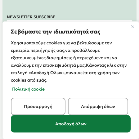
NEWSLETTER SUBSCRIBE
Σεβόμαστε την ιδιωτικότητά σας
Register at
Χρησιμοποιούμε cookies για να βελτιώσουμε την
εμπειρία περιήγησής σας,να προβάλλουμε
εξατομικευμένες διαφημίσεις ή περιεχόμενο και να
αναλύουμε την επισκεψιμότητά μας.Κάνοντας κλικ στην
TERMS OF USE
EPIRUS
PRIVACY POLICY
επιλογή «Αποδοχή Όλων»,συναινείτε στη χρήση των
SA
©2026
cookies από εμάς.
Πολιτική cookie
Προσαρμογή
Απόρριψη όλων
Αποδοχή όλων