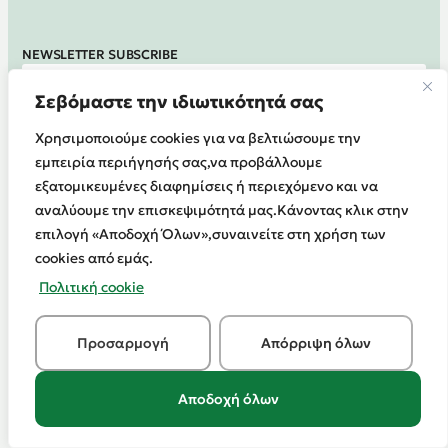
NEWSLETTER SUBSCRIBE
Σεβόμαστε την ιδιωτικότητά σας
Register at
Χρησιμοποιούμε cookies για να βελτιώσουμε την
εμπειρία περιήγησής σας,να προβάλλουμε
εξατομικευμένες διαφημίσεις ή περιεχόμενο και να
αναλύουμε την επισκεψιμότητά μας.Κάνοντας κλικ στην
TERMS OF USE
EPIRUS
PRIVACY POLICY
επιλογή «Αποδοχή Όλων»,συναινείτε στη χρήση των
SA
©2026
cookies από εμάς.
Πολιτική cookie
Προσαρμογή
Απόρριψη όλων
Αποδοχή όλων