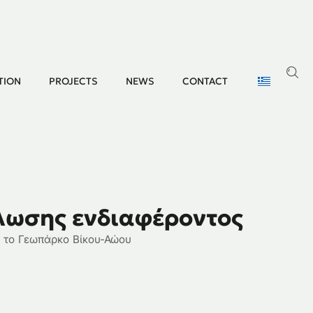
TION
PROJECTS
NEWS
CONTACT
λωσης ενδιαφέροντος
α το Γεωπάρκο Βίκου-Αώου